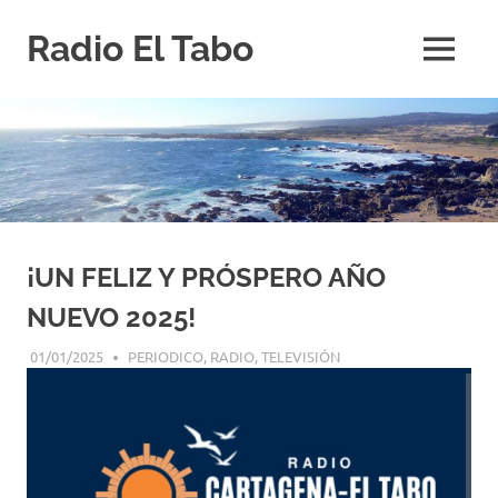
Saltar
Radio El Tabo
al
MENÚ
contenido
Radio
El
Tabo
¡UN FELIZ Y PRÓSPERO AÑO
NUEVO 2025!
01/01/2025
EDITOR-RET
PERIODICO
,
RADIO
,
TELEVISIÓN