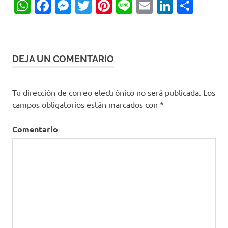
WhatsApp
Facebook
Messenger
Twitter
Pinterest
Line
Email
LinkedI
Comp
DEJA UN COMENTARIO
Tu dirección de correo electrónico no será publicada.
Los
campos obligatorios están marcados con
*
Comentario