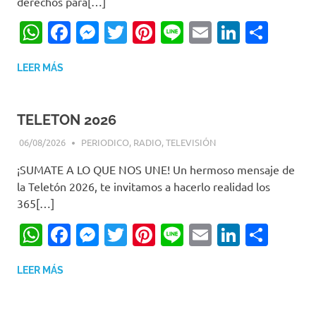
derechos para[…]
WhatsApp
Facebook
Messenger
Twitter
Pinterest
Line
Email
LinkedI
Comp
LEER MÁS
TELETON 2026
06/08/2026
EDITOR-RET
PERIODICO
,
RADIO
,
TELEVISIÓN
¡SUMATE A LO QUE NOS UNE! Un hermoso mensaje de
la Teletón 2026, te invitamos a hacerlo realidad los
365[…]
WhatsApp
Facebook
Messenger
Twitter
Pinterest
Line
Email
LinkedI
Comp
LEER MÁS