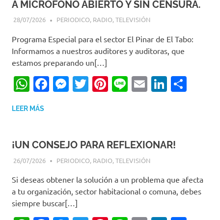
A MICROFONO ABIERTO Y SIN CENSURA.
28/07/2026
EDITOR-RET
PERIODICO
,
RADIO
,
TELEVISIÓN
Programa Especial para el sector El Pinar de El Tabo:
Informamos a nuestros auditores y auditoras, que
estamos preparando un[…]
WhatsApp
Facebook
Messenger
Twitter
Pinterest
Line
Email
LinkedI
Comp
LEER MÁS
¡UN CONSEJO PARA REFLEXIONAR!
26/07/2026
EDITOR-RET
PERIODICO
,
RADIO
,
TELEVISIÓN
Si deseas obtener la solución a un problema que afecta
a tu organización, sector habitacional o comuna, debes
siempre buscar[…]