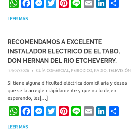
WhatsApp
Facebook
Messenger
Twitter
Pinterest
Line
Email
LinkedI
Comp
LEER MÁS
RECOMENDAMOS A EXCELENTE
INSTALADOR ELECTRICO DE EL TABO,
DON HERNAN DEL RIO ETCHEVERRY.
24/07/2026
EDITOR-RET
GUÍA COMERCIAL
,
PERIODICO
,
RADIO
,
TELEVISIÓN
Si tiene alguna dificultad eléctrica domiciliaria y desea
que se la arreglen rápidamente y que no lo dejen
esperando, les[…]
WhatsApp
Facebook
Messenger
Twitter
Pinterest
Line
Email
LinkedI
Comp
LEER MÁS