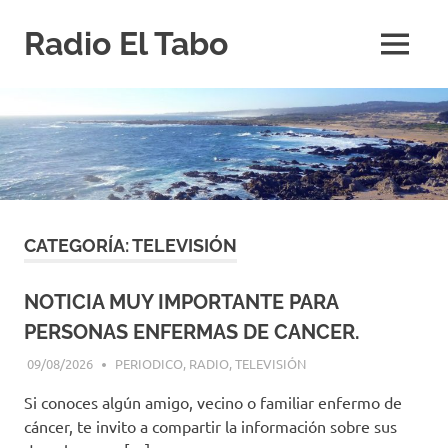
Saltar
Radio El Tabo
al
MENÚ
contenido
Radio
El
Tabo
CATEGORÍA:
TELEVISIÓN
NOTICIA MUY IMPORTANTE PARA
PERSONAS ENFERMAS DE CANCER.
09/08/2026
EDITOR-RET
PERIODICO
,
RADIO
,
TELEVISIÓN
Si conoces algún amigo, vecino o familiar enfermo de
cáncer, te invito a compartir la información sobre sus