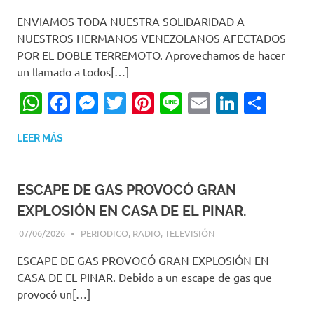
ENVIAMOS TODA NUESTRA SOLIDARIDAD A
NUESTROS HERMANOS VENEZOLANOS AFECTADOS
POR EL DOBLE TERREMOTO. Aprovechamos de hacer
un llamado a todos[…]
WhatsApp
Facebook
Messenger
Twitter
Pinterest
Line
Email
LinkedI
Comp
LEER MÁS
ESCAPE DE GAS PROVOCÓ GRAN
EXPLOSIÓN EN CASA DE EL PINAR.
07/06/2026
EDITOR-RET
PERIODICO
,
RADIO
,
TELEVISIÓN
ESCAPE DE GAS PROVOCÓ GRAN EXPLOSIÓN EN
CASA DE EL PINAR. Debido a un escape de gas que
provocó un[…]