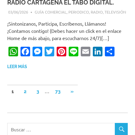
RADIO CARTAGENA EL TABO DIGITAL.
03/06/2026
EDITOR-RET
GUÍA COMERCIAL
,
PERIODICO
,
RADIO
,
TELEVISIÓN
¡Sintonizanos, Participa, Escríbenos, Llámanos!
¡Contamos contigo! (Debes hacer un click en el enlace
Home de más abajo, para escucharnos 24/7)[…]
WhatsApp
Facebook
Messenger
Twitter
Pinterest
Line
Email
LinkedI
Comp
LEER MÁS
…
1
2
3
73
SIGUIENTES
»
Navegación
ENTRADAS
de
entradas