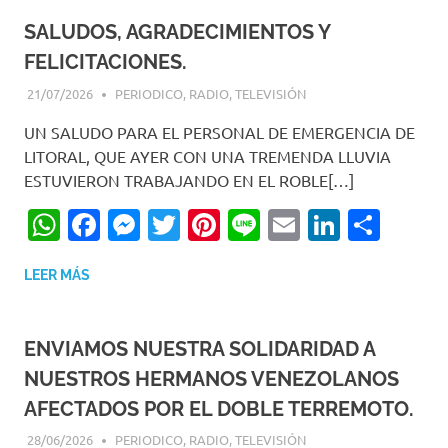
SALUDOS, AGRADECIMIENTOS Y
FELICITACIONES.
21/07/2026
EDITOR-RET
PERIODICO
,
RADIO
,
TELEVISIÓN
UN SALUDO PARA EL PERSONAL DE EMERGENCIA DE
LITORAL, QUE AYER CON UNA TREMENDA LLUVIA
ESTUVIERON TRABAJANDO EN EL ROBLE[…]
WhatsApp
Facebook
Messenger
Twitter
Pinterest
Line
Email
LinkedI
Comp
LEER MÁS
ENVIAMOS NUESTRA SOLIDARIDAD A
NUESTROS HERMANOS VENEZOLANOS
AFECTADOS POR EL DOBLE TERREMOTO.
28/06/2026
EDITOR-RET
PERIODICO
,
RADIO
,
TELEVISIÓN