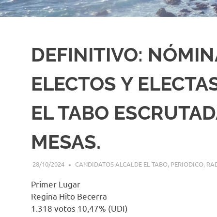
DEFINITIVO: NÓMI
ELECTOS Y ELECTA
EL TABO ESCRUTADA
MESAS.
28/10/2024
EDITOR-RET
CANDIDATOS ALCALDE EL TABO
,
PERIODICO
,
RA
Primer Lugar
Regina Hito Becerra
1.318 votos 10,47% (UDI)