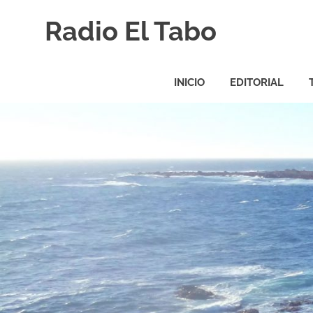
Saltar
Radio El Tabo
al
contenido
Radio
El
INICIO
EDITORIAL
Tabo