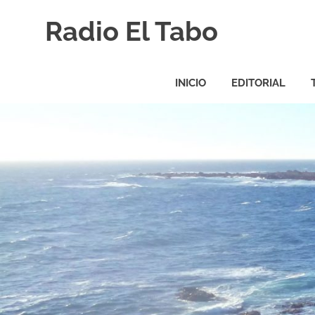
Saltar
Radio El Tabo
al
contenido
Radio
El
INICIO
EDITORIAL
Tabo