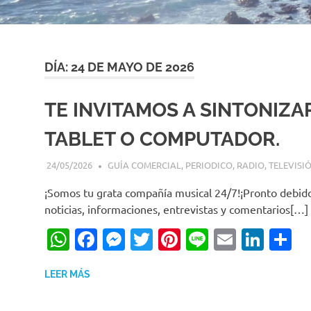
DÍA:
24 DE MAYO DE 2026
TE INVITAMOS A SINTONIZA
TABLET O COMPUTADOR.
24/05/2026
EDITOR-RET
GUÍA COMERCIAL
,
PERIODICO
,
RADIO
,
TELEVISI
¡Somos tu grata compañía musical 24/7!¡Pronto debido 
noticias, informaciones, entrevistas y comentarios[…]
WhatsApp
Facebook
Messenger
Twitter
Pinterest
Line
Email
Link
C
LEER MÁS