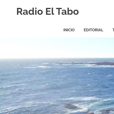
Saltar
Radio El Tabo
al
contenido
Radio
El
INICIO
EDITORIAL
Tabo