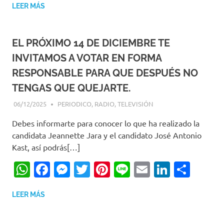
LEER MÁS
EL PRÓXIMO 14 DE DICIEMBRE TE
INVITAMOS A VOTAR EN FORMA
RESPONSABLE PARA QUE DESPUÉS NO
TENGAS QUE QUEJARTE.
06/12/2025
EDITOR-RET
PERIODICO
,
RADIO
,
TELEVISIÓN
Debes informarte para conocer lo que ha realizado la
candidata Jeannette Jara y el candidato José Antonio
Kast, así podrás[…]
WhatsApp
Facebook
Messenger
Twitter
Pinterest
Line
Email
LinkedI
Comp
LEER MÁS