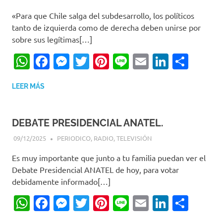
«Para que Chile salga del subdesarrollo, los políticos
tanto de izquierda como de derecha deben unirse por
sobre sus legítimas[…]
WhatsApp
Facebook
Messenger
Twitter
Pinterest
Line
Email
LinkedI
Comp
LEER MÁS
DEBATE PRESIDENCIAL ANATEL.
09/12/2025
EDITOR-RET
PERIODICO
,
RADIO
,
TELEVISIÓN
Es muy importante que junto a tu familia puedan ver el
Debate Presidencial ANATEL de hoy, para votar
debidamente informado[…]
WhatsApp
Facebook
Messenger
Twitter
Pinterest
Line
Email
LinkedI
Comp