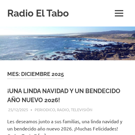
Saltar
Radio El Tabo
al
MENÚ
contenido
Radio
El
Tabo
MES:
DICIEMBRE 2025
¡UNA LINDA NAVIDAD Y UN BENDECIDO
AÑO NUEVO 2026!
25/12/2025
EDITOR-RET
PERIODICO
,
RADIO
,
TELEVISIÓN
Les deseamos junto a sus familias, una linda navidad y
un bendecido año nuevo 2026. ¡Muchas Felicidades!