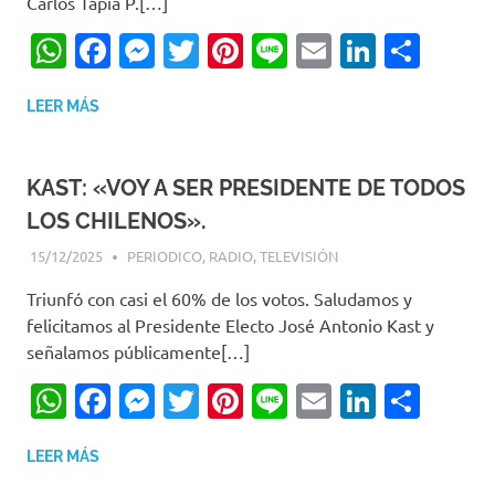
Carlos Tapia P.[…]
WhatsApp
Facebook
Messenger
Twitter
Pinterest
Line
Email
LinkedI
Comp
LEER MÁS
KAST: «VOY A SER PRESIDENTE DE TODOS
LOS CHILENOS».
15/12/2025
EDITOR-RET
PERIODICO
,
RADIO
,
TELEVISIÓN
Triunfó con casi el 60% de los votos. Saludamos y
felicitamos al Presidente Electo José Antonio Kast y
señalamos públicamente[…]
WhatsApp
Facebook
Messenger
Twitter
Pinterest
Line
Email
LinkedI
Comp
LEER MÁS