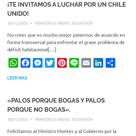
¡TE INVITAMOS A LUCHAR POR UN CHILE
UNIDO!
05/12/2025
EDITOR-RET
PERIODICO
,
RADIO
,
TELEVISIÓN
No crees que es mucho mejor ponernos de acuerdo en
forma transversal para enfrentar el grave problema de
déficit habitacional[…]
WhatsApp
Facebook
Messenger
Twitter
Pinterest
Line
Email
LinkedI
Comp
LEER MÁS
«PALOS PORQUE BOGAS Y PALOS
PORQUE NO BOGAS».
04/12/2025
EDITOR-RET
PERIODICO
,
RADIO
,
TELEVISIÓN
Felicitamos al Ministro Montes y al Gobierno por la