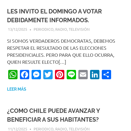
LES INVITO EL DOMINGO A VOTAR
DEBIDAMENTE INFORMADOS.
13/12/2025
EDITOR-RET
PERIODICO
,
RADIO
,
TELEVISIÓN
SI SOMOS VERDADEROS DEMOCRATAS, DEBEMOS
RESPETAR EL RESULTADO DE LAS ELECCIONES
PRESIDENCIALES. PERO PARA QUE ELLO OCURRA,
QUIEN RESULTE ELECTO[…]
WhatsApp
Facebook
Messenger
Twitter
Pinterest
Line
Email
LinkedI
Comp
LEER MÁS
¿COMO CHILE PUEDE AVANZAR Y
BENEFICIAR A SUS HABITANTES?
11/12/2025
EDITOR-RET
PERIODICO
,
RADIO
,
TELEVISIÓN