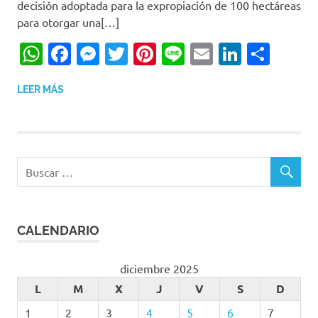
decisión adoptada para la expropiación de 100 hectáreas
para otorgar una[…]
WhatsApp
Facebook
Messenger
Twitter
Pinterest
Line
Email
LinkedI
Comp
LEER MÁS
CALENDARIO
diciembre 2025
L
M
X
J
V
S
D
1
2
3
4
5
6
7