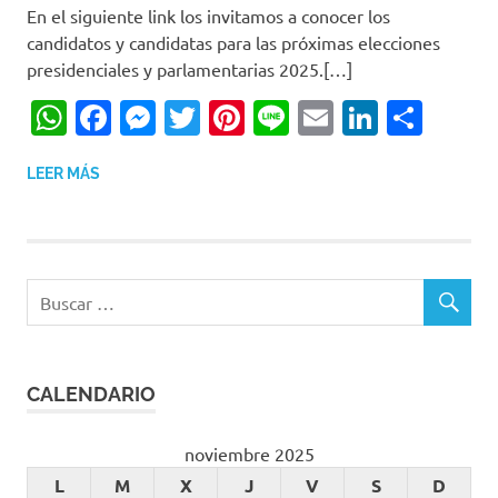
En el siguiente link los invitamos a conocer los
candidatos y candidatas para las próximas elecciones
presidenciales y parlamentarias 2025.[…]
WhatsApp
Facebook
Messenger
Twitter
Pinterest
Line
Email
LinkedI
Comp
LEER MÁS
CALENDARIO
noviembre 2025
L
M
X
J
V
S
D