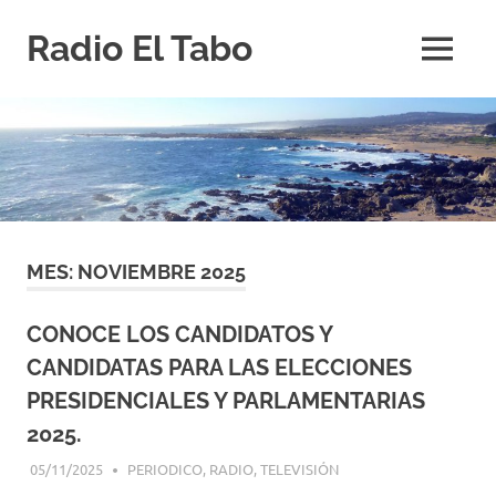
Saltar
Radio El Tabo
al
MENÚ
contenido
Radio
El
Tabo
MES:
NOVIEMBRE 2025
CONOCE LOS CANDIDATOS Y
CANDIDATAS PARA LAS ELECCIONES
PRESIDENCIALES Y PARLAMENTARIAS
2025.
05/11/2025
EDITOR-RET
PERIODICO
,
RADIO
,
TELEVISIÓN