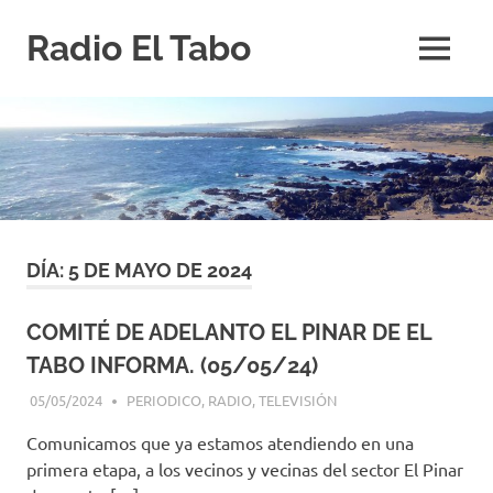
Saltar
Radio El Tabo
al
MENÚ
contenido
Radio
El
Tabo
DÍA:
5 DE MAYO DE 2024
COMITÉ DE ADELANTO EL PINAR DE EL
TABO INFORMA. (05/05/24)
05/05/2024
EDITOR-RET
PERIODICO
,
RADIO
,
TELEVISIÓN
Comunicamos que ya estamos atendiendo en una
primera etapa, a los vecinos y vecinas del sector El Pinar