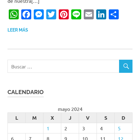
de nuestra[…]
WhatsApp
Facebook
Messenger
Twitter
Pinterest
Line
Email
LinkedI
Comp
LEER MÁS
CALENDARIO
mayo 2024
L
M
X
J
V
S
D
1
2
3
4
5
6
7
8
9
10
11
12